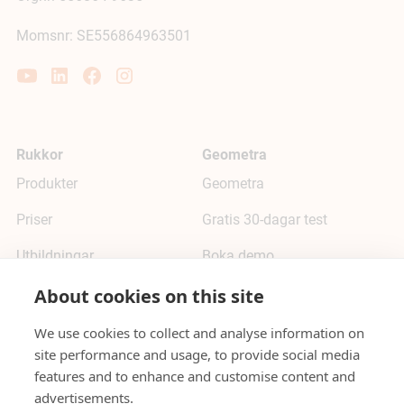
Momsnr: SE556864963501
Rukkor
Geometra
Produkter
Geometra
Priser
Gratis 30-dagar test
Utbildningar
Boka demo
Support
Priser
About cookies on this site
Blogg
Hjälpcenter
We use cookies to collect and analyse information on
site performance and usage, to provide social media
Om oss
Alternativ till Bluebeam
features and to enhance and customise content and
advertisements.