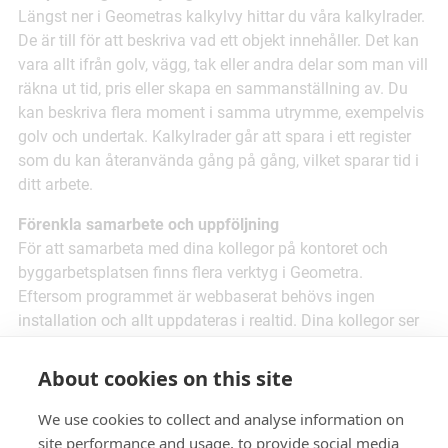
Längst ner i Geometras kalkylvy hittar du våra kalkylrader.
De är till för att beskriva vad ett objekt innehåller. Det kan
vara allt ifrån golv, vägg, tak eller andra delar som man vill
räkna ut tid, pris eller skapa en sammanställning av. Du
kan beskriva flera moment i samma utrymme, exempelvis
golv och undertak. Kalkylrader går att spara i ett register
som du kan återanvända gång på gång, vilket sparar tid i
ditt arbete.
Förenkla samarbete och uppföljning
För att samarbeta med dina kollegor på kontoret och
byggarbetsplatsen finns flera verktyg i Geometra.
Eftersom programmet är webbaserat behövs ingen
installation och allt uppdateras i realtid. Dina kollegor ser
förändringar direkt och ni kan gemensamt arbeta i
Geometra. För varje mapp, kalkylrad och objekt kan du
About cookies on this site
sätta en status för att följa arbetets gång. Statusen
indikerar vad som behöver granskas, påbörjas eller är
We use cookies to collect and analyse information on
färdigt. Med Geometra Viewer kan hantverkare eller
site performance and usage, to provide social media