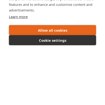
arbetsledare också återkoppla status på projektets delar.
features and to enhance and customise content and
advertisements.
Duplicera – skapa olika versioner av ditt projekt
Learn more
När din kalkyl är klar kan du duplicera den, det vill säga
skapa en kopia av projektet. Kopian kan sedan användas
som produktionsunderlag eller för att göra en alternativ
Allow all cookies
kalkyl om din kund vill ha pris på olika lösningar. Du
Cookie settings
använder även dupliceringen för att tydligt markera och
beskriva underlag för ÄTA-arbeten.
Vill du lära dig mer om Geometras funktioner?
Boka en
gratis kurs
eller kontakta oss på supporten. Vi finns här för
dig!