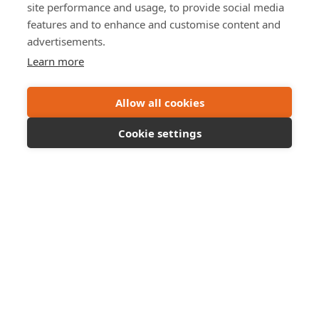
site performance and usage, to provide social media
features and to enhance and customise content and
Charlie vill också lyfta fram färgkods- och mappsystemet i
advertisements.
Geometra, som han tycker är mycket värdefullt.
Learn more
"Funktionerna och markeringsverktygen är enkla att
använda, till exempel för att dra linjer. Mina kollegor kan
Allow all cookies
tydligt se var alla objekt har placerats. Det gör det enkelt
för granskningen och för mina kollegor att följa."
Cookie settings
Vill du se om Geometra är något för dig? Prova gratis i 30
dagar >
Foto av Gramercy Tower, Cardiff: Expedite
Dela: