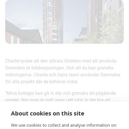
Charlie tycker att den största fördelen med att använda
Geometra är tidsbesparingen. Och att du kan granska
mätningarna. Charlie och hans team använder Geometra
för alla projekt där de behöver mäta.
"Mina kollegor kan gå in där och granska ett pågående
projekt. När man är mitt uppe i ett jobb är det bra att
kunna gå tillbaka och se sina gamla mängder. Vi brukar
About cookies on this site
göra flera kostnadsplaner för ett jobb. Om det blir fel
någonstans är det bra att kunna gå tillbaka och se vad
We use cookies to collect and analyse information on
som gick fel."