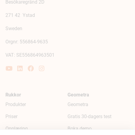
Besökaregränd 2D
271 42 Ystad
Sweden
Orgnr: 556864-9635
VAT: SE556864963501
Rukkor
Geometra
Produkter
Geometra
Priser
Gratis 30-dagers test
Opplæring
Boka demo