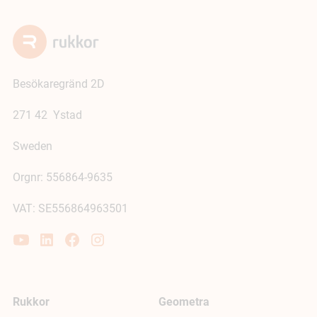
Besökaregränd 2D
271 42 Ystad
Sweden
Orgnr: 556864-9635
VAT: SE556864963501
Rukkor
Geometra