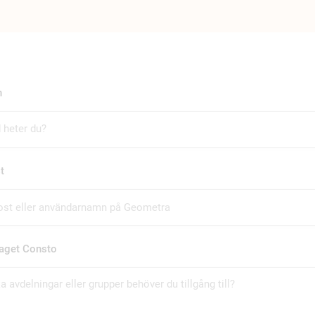
n
t
taget Consto