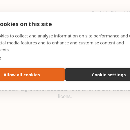
Produkter
Priser
Utb
ookies on this site
kies to collect and analyse information on site performance and 
cial media features and to enhance and customise content and
Consto
ents.
to - Geometra Unli
e
Allow all cookies
Cookie settings
at ett avtal för Geometra Unlimited som tillåter alla anstäl
ra utan några extra kostnader. Använd formuläret nedan för
licens.