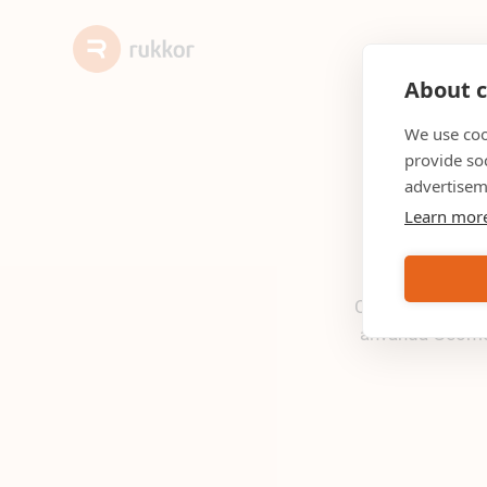
About c
We use coo
provide so
advertisem
Cons
Learn mor
Consto har teckn
använda Geomet