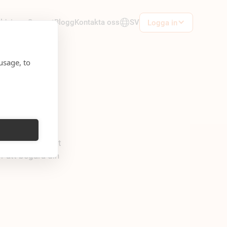
ildningar
Support
Blogg
Kontakta oss
SV
Logga in
usage, to
mited
lda på Consto att
 att begära din