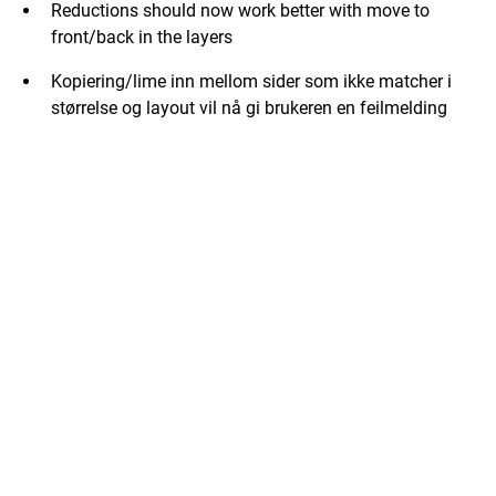
Reductions should now work better with move to
front/back in the layers
Kopiering/lime inn mellom sider som ikke matcher i
størrelse og layout vil nå gi brukeren en feilmelding
hvis kopierte objekter havner utenfor målsiden.
PDF-siderotasjon vil nå bli lagret på en per sides basis.
Kalkyletreets mappestruktur vil nå alltid være synlig,
selv når filtre brukes.
Generelle forbedringer for lokaliseringsfunksjoner.
Generelle forbedringer av UI for kohesivitet.
Forbedret inndata for opasitetsfelt.
Fjernet tomme () fra eksport når det eksporteres
mapper og objekter uten Nr/Tag.