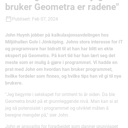
bruker Geometra er radene"
Publisert:
Feb 07, 2024
John Huynh jobber på kalkulasjonsavdelingen hos
Miljöhallen Golv i Jönköping. Johns store interesse for IT
og programvare har bidratt til at han har blitt en ekte
ekspert på Geometra. På kort tid har han lært seg det
meste som er mulig å gjøre i programmet. Vi hadde en
prat med John om hvordan han bruker programmet,
hvilke fordeler som finnes, og hvilke tips han vil gi til nye
brukere.
"Jeg begynte i selskapet for omtrent to år siden. Da ble
Geometra brukt på et grunnleggende nivå. Man kan si at
jeg så potensialet i programmet og utviklet måten å
beregne mengder på," sier John.
John er ansvarlig for forarbeidet som danner grunnlaget