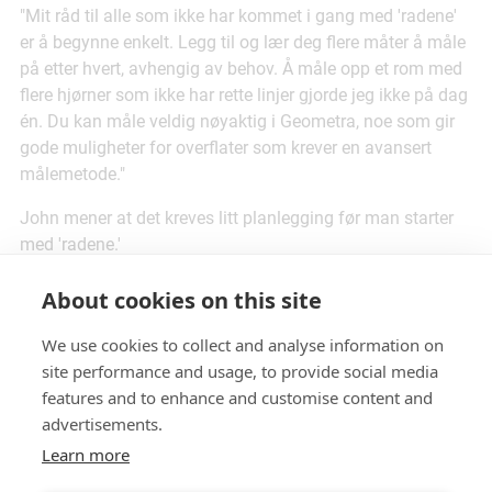
"Mit råd til alle som ikke har kommet i gang med 'radene'
er å begynne enkelt. Legg til og lær deg flere måter å måle
på etter hvert, avhengig av behov. Å måle opp et rom med
flere hjørner som ikke har rette linjer gjorde jeg ikke på dag
én. Du kan måle veldig nøyaktig i Geometra, noe som gir
gode muligheter for overflater som krever en avansert
målemetode."
John mener at det kreves litt planlegging før man starter
med 'radene.'
"Tenk gjennom hvordan dere kategoriserer og navngir ulike
About cookies on this site
materialtyper generelt. Match deretter dette i radene
gjennom din oppsett. Hvordan ønsker dere at materialer
We use cookies to collect and analyse information on
og oppgaver skal være delt? Radbiblioteket er veldig bra
site performance and usage, to provide social media
når du vil gå tilbake i tid og se på fullførte prosjekter:
features and to enhance and customise content and
Hvordan gjorde vi dette? All informasjon er fortsatt
advertisements.
tilgjengelig i Geometra."
Learn more
Alternativer til Geometra