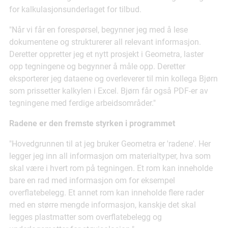
for kalkulasjonsunderlaget for tilbud.
"Når vi får en forespørsel, begynner jeg med å lese
dokumentene og strukturerer all relevant informasjon.
Deretter oppretter jeg et nytt prosjekt i Geometra, laster
opp tegningene og begynner å måle opp. Deretter
eksporterer jeg dataene og overleverer til min kollega Bjørn
som prissetter kalkylen i Excel. Bjørn får også PDF-er av
tegningene med ferdige arbeidsområder."
Radene er den fremste styrken i programmet
"Hovedgrunnen til at jeg bruker Geometra er 'radene'. Her
legger jeg inn all informasjon om materialtyper, hva som
skal være i hvert rom på tegningen. Et rom kan inneholde
bare en rad med informasjon om for eksempel
overflatebelegg. Et annet rom kan inneholde flere rader
med en større mengde informasjon, kanskje det skal
legges plastmatter som overflatebelegg og